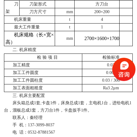
刀
刀架形式
方刀台
架
刀方尺寸
mm
200
×
200
机床重量
t
4
最大工件重量
t
1
机床规格（长×宽×
2700×1600×1700
mm
高）
二. 机床精度
检
验
项
目
检验标准
加工精度
0.03
加工工件圆度
0.005
加工工件圆柱度
0.03 / 300
加工表面粗糙度
Ra3.2
μ
m
三. 机床主要配置
床头箱总成1套,卡盘1件，床身总成1套，主电机1台，进给电机1
台，溜板总成1套，方刀台1件，卡盘扳手1件。
联系人：秦经理
手 机：137-3099-8037
电 话：0532-87881567