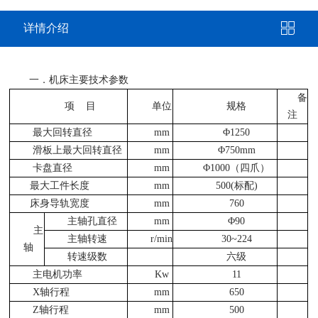
详情介绍
一．机床主要技术参数
备
项
目
单位
规格
注
最大回转直径
mm
Φ
1250
滑板上最大回转直径
mm
Φ
750mm
卡盘直径
mm
Φ
1000（四爪）
最大工件长度
mm
500
(
标配
)
床身导轨宽度
mm
7
6
0
主轴孔直径
mm
Φ
90
主
主轴转速
r/min
30
~
224
轴
转速级数
六级
主电机功率
Kw
11
X
轴行程
mm
650
Z
轴行程
mm
500